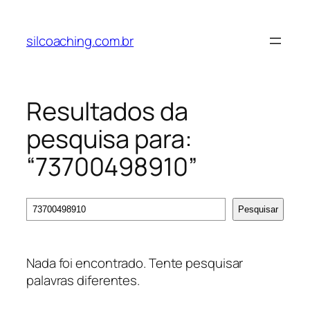
Pular
para
silcoaching.com.br
o
conteúdo
Resultados da
pesquisa para:
“73700498910”
Pesquisa
Pesquisar
Nada foi encontrado. Tente pesquisar
palavras diferentes.